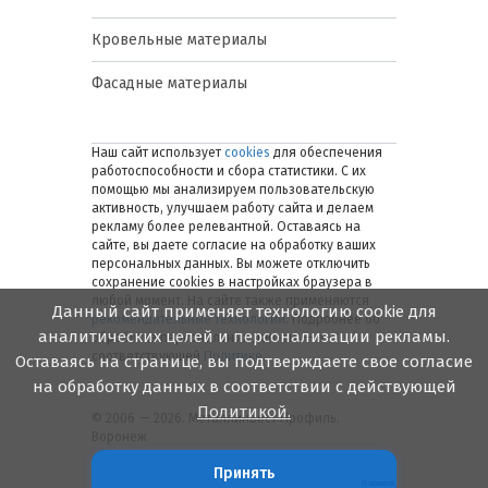
Кровельные материалы
Фасадные материалы
Наш сайт использует
cookies
для обеспечения
работоспособности и сбора статистики. С их
помощью мы анализируем пользовательскую
активность, улучшаем работу сайта и делаем
рекламу более релевантной. Оставаясь на
сайте, вы даете согласие на обработку ваших
персональных данных. Вы можете отключить
сохранение cookies в настройках браузера в
любой момент. На сайте также применяются
Данный сайт применяет технологию cookie для
рекомендательные технологии
. Подробнее об
аналитических целей и персонализации рекламы.
обработке персональных данных — в
соответствующей
Политике
.
Оставаясь на странице, вы подтверждаете свое согласие
на обработку данных в соответствии с действующей
Политикой.
© 2006 — 2026. Металлинвест Профиль.
Воронеж
Принять