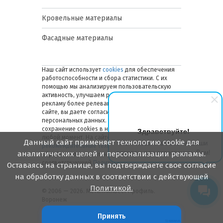
Кровельные материалы
Фасадные материалы
Наш сайт использует
cookies
для обеспечения
работоспособности и сбора статистики. С их
помощью мы анализируем пользовательскую
активность, улучшаем работу сайта и делаем
рекламу более релевантной. Оставаясь на
сайте, вы даете согласие на обработку ваших
персональных данных. Вы можете отключить
сохранение cookies в настройках браузера в
Здравствуйте!
любой момент. На сайте также применяются
Данный сайт применяет технологию cookie для
Мы готовы ответить на Ваши
рекомендательные технологии
. Подробнее об
вопросы или перезвонить Вам!
аналитических целей и персонализации рекламы.
обработке персональных данных — в
соответствующей
Политике
.
Оставаясь на странице, вы подтверждаете свое согласие
на обработку данных в соответствии с действующей
Политикой.
© 2006 — 2026. Металлинвест Профиль.
Воронеж
Принять