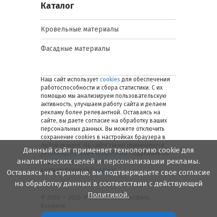
Каталог
Кровельные материалы
Фасадные материалы
Наш сайт использует
cookies
для обеспечения
работоспособности и сбора статистики. С их
помощью мы анализируем пользовательскую
активность, улучшаем работу сайта и делаем
рекламу более релевантной. Оставаясь на
сайте, вы даете согласие на обработку ваших
персональных данных. Вы можете отключить
сохранение cookies в настройках браузера в
любой момент. На сайте также применяются
Данный сайт применяет технологию cookie для
рекомендательные технологии
. Подробнее об
аналитических целей и персонализации рекламы.
обработке персональных данных — в
соответствующей
Политике
.
Оставаясь на странице, вы подтверждаете свое согласие
на обработку данных в соответствии с действующей
Политикой.
© 2006 — 2026. Металлинвест Профиль.
Воронеж