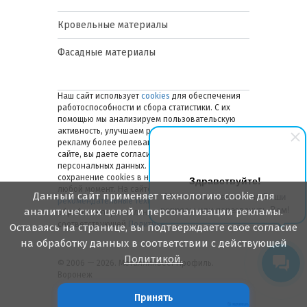
Кровельные материалы
Фасадные материалы
Наш сайт использует
cookies
для обеспечения
работоспособности и сбора статистики. С их
помощью мы анализируем пользовательскую
активность, улучшаем работу сайта и делаем
рекламу более релевантной. Оставаясь на
сайте, вы даете согласие на обработку ваших
персональных данных. Вы можете отключить
сохранение cookies в настройках браузера в
Здравствуйте!
любой момент. На сайте также применяются
Данный сайт применяет технологию cookie для
Мы готовы ответить на Ваши
рекомендательные технологии
. Подробнее об
вопросы или перезвонить Вам!
аналитических целей и персонализации рекламы.
обработке персональных данных — в
соответствующей
Политике
.
Оставаясь на странице, вы подтверждаете свое согласие
на обработку данных в соответствии с действующей
Политикой.
© 2006 — 2026. Металлинвест Профиль.
Воронеж
Принять