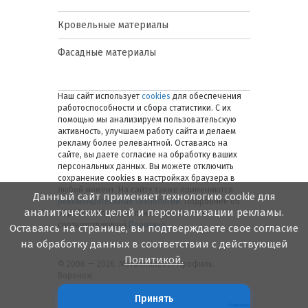
Кровельные материалы
Фасадные материалы
Наш сайт использует
cookies
для обеспечения
работоспособности и сбора статистики. С их
помощью мы анализируем пользовательскую
активность, улучшаем работу сайта и делаем
рекламу более релевантной. Оставаясь на
сайте, вы даете согласие на обработку ваших
персональных данных. Вы можете отключить
сохранение cookies в настройках браузера в
любой момент. На сайте также применяются
Данный сайт применяет технологию cookie для
рекомендательные технологии
. Подробнее об
аналитических целей и персонализации рекламы.
обработке персональных данных — в
соответствующей
Политике
.
Оставаясь на странице, вы подтверждаете свое согласие
на обработку данных в соответствии с действующей
Политикой.
© 2006 — 2026. Металлинвест Профиль.
Воронеж
Принять