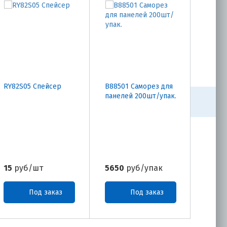
RY82S05 Спейсер
B88501 Саморез для
B4901
панелей 200шт/упак.
шпатл
15
руб/шт
5650
руб/упак
1546
Под заказ
Под заказ