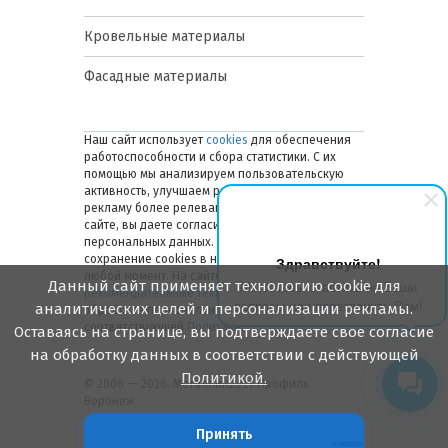
Кровельные материалы
Фасадные материалы
Наш сайт использует
cookies
для обеспечения
работоспособности и сбора статистики. С их
помощью мы анализируем пользовательскую
активность, улучшаем работу сайта и делаем
рекламу более релевантной. Оставаясь на
сайте, вы даете согласие на обработку ваших
персональных данных. Вы можете отключить
сохранение cookies в настройках браузера в
Здравствуйте!
любой момент. На сайте также применяются
Данный сайт применяет технологию cookie для
Мы готовы ответить на Ваши
рекомендательные технологии
. Подробнее об
вопросы или перезвонить Вам!
аналитических целей и персонализации рекламы.
обработке персональных данных — в
соответствующей
Политике
.
Оставаясь на странице, вы подтверждаете свое согласие
на обработку данных в соответствии с действующей
Политикой.
© 2006 — 2026. Металлинвест Профиль.
Воронеж
Принять