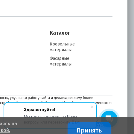
Каталог
Кровельные
материалы
Фасадные
материалы
ость, улучшаем работу сайта и делаем рекламу более
астройках браузера в любой момент. На сайте также применяются
Здравствуйте!
Мы готовы ответить на Ваши
вопросы или перезвонить Вам!
аясь на
Принять
кой.