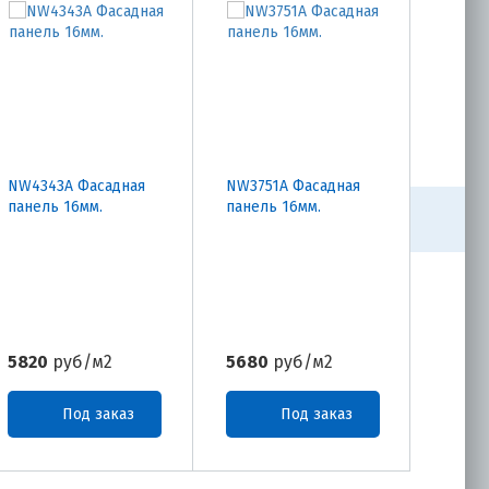
NW4343A Фасадная
NW3751A Фасадная
CW111
панель 16мм.
панель 16мм.
панел
5820
руб/м2
5680
руб/м2
3130
Под заказ
Под заказ