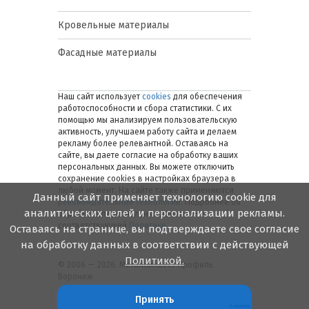
Кровельные материалы
Фасадные материалы
Наш сайт использует
cookies
для обеспечения
работоспособности и сбора статистики. С их
помощью мы анализируем пользовательскую
активность, улучшаем работу сайта и делаем
рекламу более релевантной. Оставаясь на
сайте, вы даете согласие на обработку ваших
персональных данных. Вы можете отключить
сохранение cookies в настройках браузера в
любой момент. На сайте также применяются
Данный сайт применяет технологию cookie для
рекомендательные технологии
. Подробнее об
аналитических целей и персонализации рекламы.
обработке персональных данных — в
соответствующей
Политике
.
Оставаясь на странице, вы подтверждаете свое согласие
на обработку данных в соответствии с действующей
Политикой.
© 2006 — 2026. Металлинвест Профиль.
Воронеж
Принять