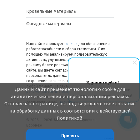
Кровельные материалы
Фасадные материалы
Наш сайт использует
cookies
для обеспечения
работоспособности и сбора статистики. С их
помощью мы анализируем пользовательскую
активность, улучшаем работу сайта и делаем
рекламу более релевантной. Оставаясь на
сайте, вы даете согласие на обработку ваших
персональных данных. Вы можете отключить
сохранение cookies в настройках браузера в
Здравствуйте!
любой момент. На сайте также применяются
Данный сайт применяет технологию cookie для
Мы готовы ответить на Ваши
рекомендательные технологии
. Подробнее об
вопросы или перезвонить Вам!
аналитических целей и персонализации рекламы.
обработке персональных данных — в
соответствующей
Политике
.
Оставаясь на странице, вы подтверждаете свое согласие
на обработку данных в соответствии с действующей
Политикой.
© 2006 — 2026. Металлинвест Профиль.
Воронеж
Принять