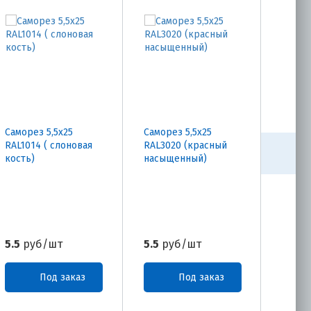
Саморез 5,5х25
Саморез 5,5х25
Самор
RAL1014 ( слоновая
RAL3020 (красный
RAL10
кость)
насыщенный)
слоно
5.5
руб/шт
5.5
руб/шт
5.5
р
Под заказ
Под заказ