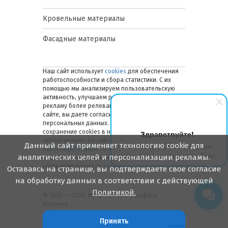
Кровельные материалы
Фасадные материалы
Наш сайт использует
cookies
для обеспечения
работоспособности и сбора статистики. С их
помощью мы анализируем пользовательскую
активность, улучшаем работу сайта и делаем
рекламу более релевантной. Оставаясь на
сайте, вы даете согласие на обработку ваших
персональных данных. Вы можете отключить
сохранение cookies в настройках браузера в
Здравствуйте!
любой момент. На сайте также применяются
Данный сайт применяет технологию cookie для
Мы готовы ответить на Ваши
рекомендательные технологии
. Подробнее об
вопросы или перезвонить Вам!
аналитических целей и персонализации рекламы.
обработке персональных данных — в
соответствующей
Политике
.
Оставаясь на странице, вы подтверждаете свое согласие
на обработку данных в соответствии с действующей
Политикой.
© 2006 — 2026. Металлинвест Профиль.
Воронеж
Принять