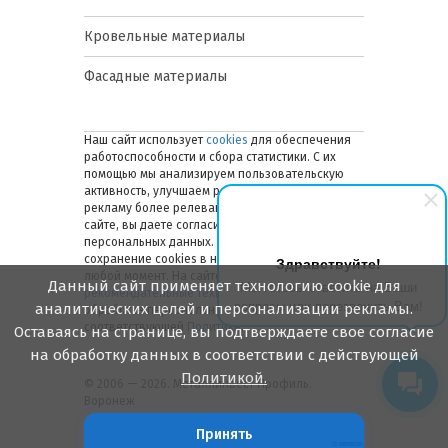
Кровельные материалы
Фасадные материалы
Наш сайт использует
cookies
для обеспечения
работоспособности и сбора статистики. С их
помощью мы анализируем пользовательскую
активность, улучшаем работу сайта и делаем
рекламу более релевантной. Оставаясь на
сайте, вы даете согласие на обработку ваших
персональных данных. Вы можете отключить
сохранение cookies в настройках браузера в
Здравствуйте!
любой момент. На сайте также применяются
Данный сайт применяет технологию cookie для
Мы готовы ответить на Ваши
рекомендательные технологии
. Подробнее об
вопросы или перезвонить Вам!
аналитических целей и персонализации рекламы.
обработке персональных данных — в
соответствующей
Политике
.
Оставаясь на странице, вы подтверждаете свое согласие
на обработку данных в соответствии с действующей
Политикой.
© 2006 — 2026. Металлинвест Профиль.
Воронеж
Принять