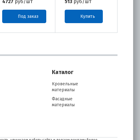
4727
руб/шт
513
руб/шт
513
р
Под заказ
Купить
Каталог
Кровельные
материалы
Фасадные
материалы
ость, улучшаем работу сайта и делаем рекламу более