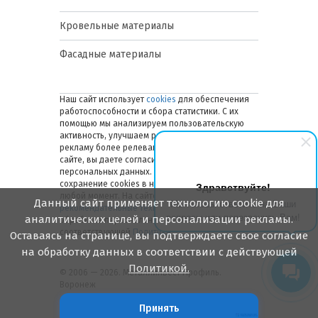
Кровельные материалы
Фасадные материалы
Наш сайт использует
cookies
для обеспечения
работоспособности и сбора статистики. С их
помощью мы анализируем пользовательскую
активность, улучшаем работу сайта и делаем
рекламу более релевантной. Оставаясь на
сайте, вы даете согласие на обработку ваших
персональных данных. Вы можете отключить
сохранение cookies в настройках браузера в
Здравствуйте!
любой момент. На сайте также применяются
Данный сайт применяет технологию cookie для
Мы готовы ответить на Ваши
рекомендательные технологии
. Подробнее об
вопросы или перезвонить Вам!
аналитических целей и персонализации рекламы.
обработке персональных данных — в
соответствующей
Политике
.
Оставаясь на странице, вы подтверждаете свое согласие
на обработку данных в соответствии с действующей
Политикой.
© 2006 — 2026. Металлинвест Профиль.
Воронеж
Принять