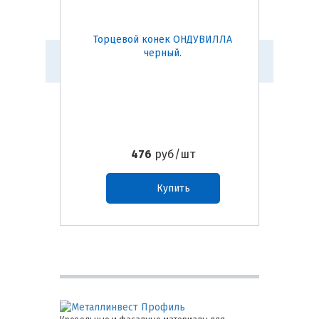
Торцевой конек ОНДУВИЛЛА
По
черный.
О
476
руб/шт
Купить