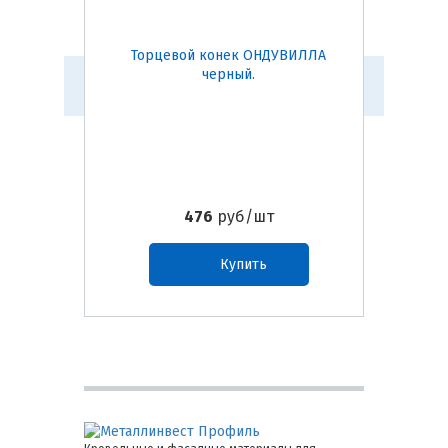
Торцевой конек ОНДУВИЛЛА
По
черный.
О
476
руб/шт
Купить