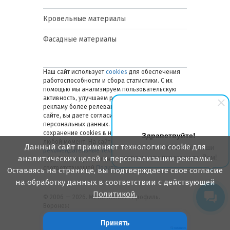
Кровельные материалы
Фасадные материалы
Наш сайт использует
cookies
для обеспечения
работоспособности и сбора статистики. С их
помощью мы анализируем пользовательскую
активность, улучшаем работу сайта и делаем
рекламу более релевантной. Оставаясь на
сайте, вы даете согласие на обработку ваших
персональных данных. Вы можете отключить
сохранение cookies в настройках браузера в
Здравствуйте!
любой момент. На сайте также применяются
Данный сайт применяет технологию cookie для
Мы готовы ответить на Ваши
рекомендательные технологии
. Подробнее об
вопросы или перезвонить Вам!
аналитических целей и персонализации рекламы.
обработке персональных данных — в
соответствующей
Политике
.
Оставаясь на странице, вы подтверждаете свое согласие
на обработку данных в соответствии с действующей
Политикой.
© 2006 — 2026. Металлинвест Профиль.
Воронеж
Принять