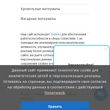
Кровельные материалы
Фасадные материалы
Наш сайт использует
cookies
для обеспечения
работоспособности и сбора статистики. С их
помощью мы анализируем пользовательскую
активность, улучшаем работу сайта и делаем
рекламу более релевантной. Оставаясь на
сайте, вы даете согласие на обработку ваших
персональных данных. Вы можете отключить
сохранение cookies в настройках браузера в
Здравствуйте!
любой момент. На сайте также применяются
Данный сайт применяет технологию cookie для
Мы готовы ответить на Ваши
рекомендательные технологии
. Подробнее об
вопросы или перезвонить Вам!
аналитических целей и персонализации рекламы.
обработке персональных данных — в
соответствующей
Политике
.
Оставаясь на странице, вы подтверждаете свое согласие
на обработку данных в соответствии с действующей
Политикой.
© 2006 — 2026. Металлинвест Профиль.
Воронеж
Принять