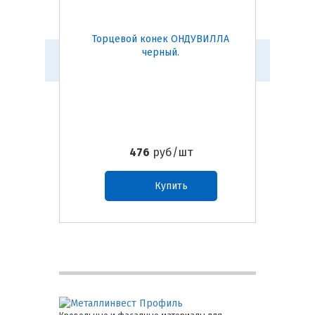
Торцевой конек ОНДУВИЛЛА
По
черный.
О
476
руб/шт
Купить