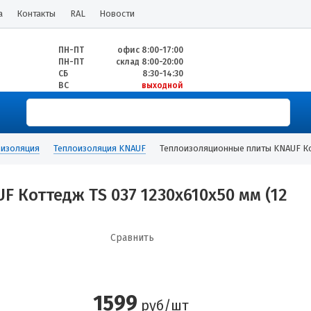
а
Контакты
RAL
Новости
ПН-ПТ
офис 8:00-17:00
ПН-ПТ
склад 8:00-20:00
СБ
8:30-14:30
ВС
выходной
оизоляция
Теплоизоляция KNAUF
Теплоизоляционные плиты KNAUF Котт
 Коттедж TS 037 1230х610х50 мм (12
Сравнить
1599
руб/шт