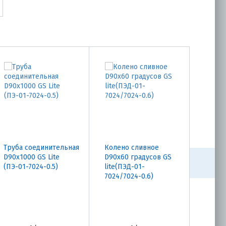
Труба соединительная
Колено сливное
Колен
D90х1000 GS Lite
D90х60 градусов GS
граду
(ПЭ-01-7024-0.5)
lite(ПЭД-01-
lite(П
7024/7024-0.6)
7024/