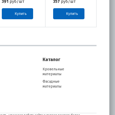
391
руб/шт
357
руб/шт
346
р
Купить
Купить
Каталог
Кровельные
материалы
Фасадные
материалы