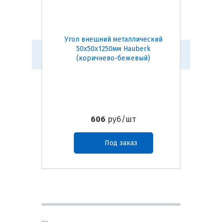
Угол внешний металлический
Угол в
50х50х1250мм Hauberk
50х50х1
(коричнево-бежевый)
606
руб/шт
Под заказ