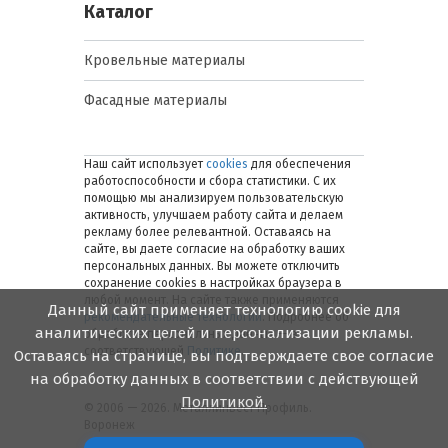
Каталог
Кровельные материалы
Фасадные материалы
Наш сайт использует
cookies
для обеспечения
работоспособности и сбора статистики. С их
помощью мы анализируем пользовательскую
активность, улучшаем работу сайта и делаем
рекламу более релевантной. Оставаясь на
сайте, вы даете согласие на обработку ваших
персональных данных. Вы можете отключить
сохранение cookies в настройках браузера в
любой момент. На сайте также применяются
Данный сайт применяет технологию cookie для
рекомендательные технологии
. Подробнее об
аналитических целей и персонализации рекламы.
обработке персональных данных — в
соответствующей
Политике
.
Оставаясь на странице, вы подтверждаете свое согласие
на обработку данных в соответствии с действующей
Политикой.
© 2006 — 2026. Металлинвест Профиль.
Воронеж