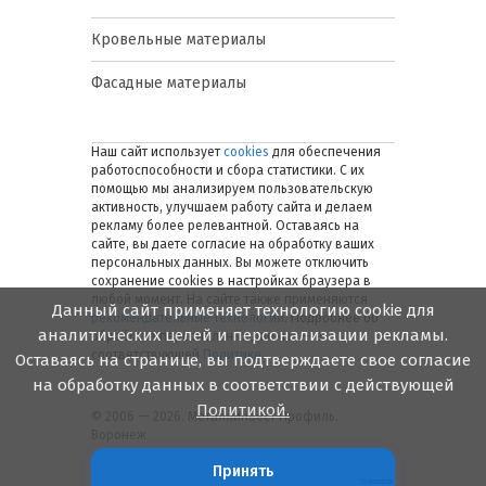
Кровельные материалы
Фасадные материалы
Наш сайт использует
cookies
для обеспечения
работоспособности и сбора статистики. С их
помощью мы анализируем пользовательскую
активность, улучшаем работу сайта и делаем
рекламу более релевантной. Оставаясь на
сайте, вы даете согласие на обработку ваших
персональных данных. Вы можете отключить
сохранение cookies в настройках браузера в
любой момент. На сайте также применяются
Данный сайт применяет технологию cookie для
рекомендательные технологии
. Подробнее об
аналитических целей и персонализации рекламы.
обработке персональных данных — в
соответствующей
Политике
.
Оставаясь на странице, вы подтверждаете свое согласие
на обработку данных в соответствии с действующей
Политикой.
© 2006 — 2026. Металлинвест Профиль.
Воронеж
Принять