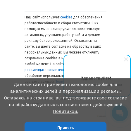
Наш сайт использует
cookies
для обеспечения
работоспособности и сбора статистики. С их
помощью мы анализируем пользовательскую
активность, улучшаем работу сайта и делаем
рекламу более релевантной. Оставаясь на
сайте, вы даете согласие на обработку ваших
персональных данных. Вы можете отключить
сохранение cookies в настройках браузера в
любой момент. На сайте также применяются
рекомендательные технологии
. Подробнее об
обработке персональных данных — в
Здравствуйте!
соответствующей
Политике
.
Данный сайт применяет технологию cookie для
Мы готовы ответить на Ваши
вопросы или перезвонить Вам!
аналитических целей и персонализации рекламы.
Оставаясь на странице, вы подтверждаете свое согласие
© 2006 — 2026. Металлинвест Профиль.
Воронеж
на обработку данных в соответствии с действующей
Политикой.
Принять