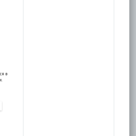
ся в
и.