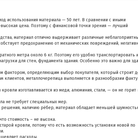
д использования материала — 50 лет. В сравнении с иными
евысокая цена. Поэтому с финансовой точки зрения — лучший
водства, материал отлично выдерживает различные неблагоприятн
собствует предохранению от механических повреждений, негатив
атного метра около 6 кг. Поэтому его удобно транспортировать 
нагрузки для стен, фундамента здания. Особенно это важно для зд
ным фактором, определяющим выбор покупателя, который строит 
ам клиентов, металлочерепица выполняется в разнообразии факту
 кровли изготавливается из меди, алюминия, стали, — он не горит 
ла не требует специальных мер.
о решения, наличию рёбер, материал обладает меньшей шумность
что стоимость – не высока.
старой кровли, потому что есть возможность установки новой по
и.
ешевляет расходы.