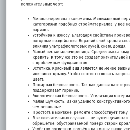
положительных черт:
Металлочерепица экономична. Минимальный перио
категориями подобных стройматериалов, у неё н
вариант.
Устойчива к износу. Благодаря свойствам произ
погодные воздействия. Верхний слой кровли спо
влияния ультрафиолетовых лучей, снега, дождя.
Малый вес металлочерепицы. Средняя масса квадр
крепить. К тому же это не создаёт значительной 
с проблемным фундаментом.
Эстетика. Красивый вид является не менее важ
или чинит крышу. Чтобы соответствовать запрос
цвета.
Пожарная безопасность. Так как данная категория
поддерживает горение.
Экологическая безопасность. Утилизация материа
Малая шумность. Из-за удачного конструктивног
чем остальные.
Простота в монтаже, ремонте способствует тому, 
В исключительных случаях — не нужен демонтаж 
обрешётке, обустраиваемой поверх старой кровл
Удобство логистики, подъёма на крышу также уд