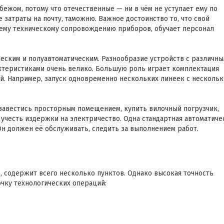
бежом, потому что отечественные — ни в чём не уступает ему по
 затраты на почту, таможню. Важное достоинство то, что свой
шему техническому сопровождению приборов, обучает персонал
ским и полуавтоматическим. Разнообразие устройств с различн
ктеристиками очень велико. Большую роль играет комплектация
. Например, запуск одновременно нескольких линеек с несколь
завестись просторным помещением, купить вилочный погрузчик,
т учесть издержки на электричество. Одна стандартная автоматиче
Он должен её обслуживать, следить за выполнением работ.
 содержит всего несколько пунктов. Однако высокая точность
очку технологических операций: