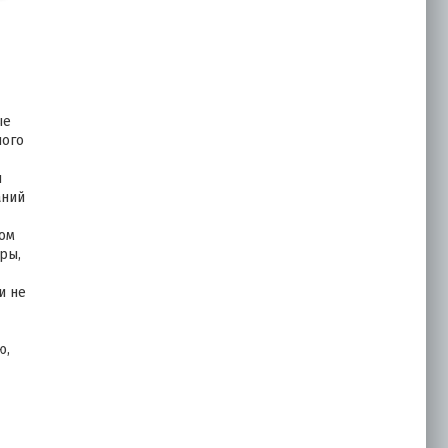
ые
ного
и
аний
дом
ры,
и не
ю,