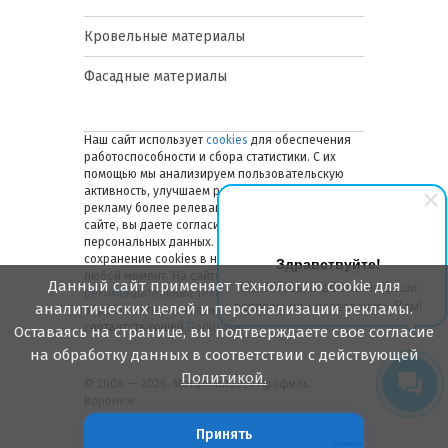
Кровельные материалы
Фасадные материалы
Наш сайт использует
cookies
для обеспечения
работоспособности и сбора статистики. С их
помощью мы анализируем пользовательскую
активность, улучшаем работу сайта и делаем
рекламу более релевантной. Оставаясь на
сайте, вы даете согласие на обработку ваших
персональных данных. Вы можете отключить
сохранение cookies в настройках браузера в
Здравствуйте!
любой момент. На сайте также применяются
Данный сайт применяет технологию cookie для
Мы готовы ответить на Ваши
рекомендательные технологии
. Подробнее об
вопросы или перезвонить Вам!
аналитических целей и персонализации рекламы.
обработке персональных данных — в
соответствующей
Политике
.
Оставаясь на странице, вы подтверждаете свое согласие
на обработку данных в соответствии с действующей
Политикой.
© 2006 — 2026. Металлинвест Профиль.
Воронеж
Принять