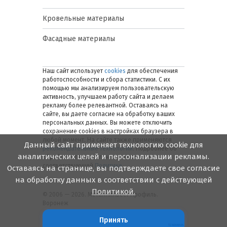
Кровельные материалы
Фасадные материалы
Наш сайт использует
cookies
для обеспечения
работоспособности и сбора статистики. С их
помощью мы анализируем пользовательскую
активность, улучшаем работу сайта и делаем
рекламу более релевантной. Оставаясь на
сайте, вы даете согласие на обработку ваших
персональных данных. Вы можете отключить
сохранение cookies в настройках браузера в
любой момент. На сайте также применяются
Данный сайт применяет технологию cookie для
рекомендательные технологии
. Подробнее об
аналитических целей и персонализации рекламы.
обработке персональных данных — в
соответствующей
Политике
.
Оставаясь на странице, вы подтверждаете свое согласие
на обработку данных в соответствии с действующей
Политикой.
© 2006 — 2026. Металлинвест Профиль.
Воронеж
Принять