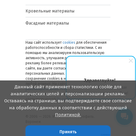
Кровельные материалы
Фасадные материалы
Наш сайт использует
cookies
для обеспечения
работоспособности и сбора статистики. С их
помощью мы анализируем пользовательскую
активность, улучшаем работу сайта и делаем
рекламу более релевантной. Оставаясь на
сайте, вы даете согласие на обработку ваших
персональных данных. Вы можете отключить
сохранение cookies в настройках браузера в
Здравствуйте!
любой момент. На сайте также применяются
Данный сайт применяет технологию cookie для
Мы готовы ответить на Ваши
рекомендательные технологии
. Подробнее об
вопросы или перезвонить Вам!
аналитических целей и персонализации рекламы.
обработке персональных данных — в
соответствующей
Политике
.
Оставаясь на странице, вы подтверждаете свое согласие
на обработку данных в соответствии с действующей
Политикой.
© 2006 — 2026. Металлинвест Профиль.
Воронеж
Принять