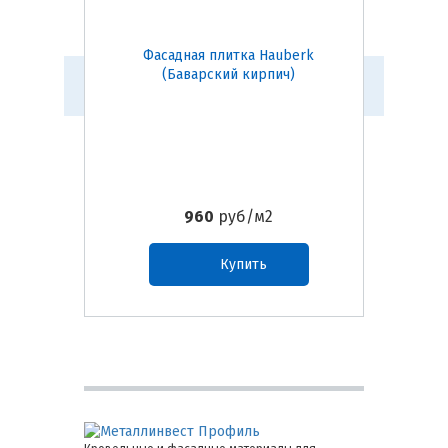
Фасадная плитка Hauberk
Фас
(Баварский кирпич)
(
960
руб/м2
Купить