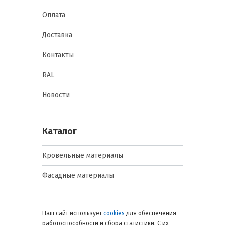
малоэтажного строительства.
Оплата
Баварский кирпич. Многоцветная
фактура, имитирующая кладку из
Доставка
смешанных оттенков.
Бельгийский кирпич. Сдержанная
Контакты
текстура для современных
архитектурных решений.
RAL
Песчанный кирпич. Светлая гамма,
Новости
уменьшающая визуальную
массивность здания.
Античный кирпич. Эффект
Каталог
состаренной поверхности для
реконструкций и частных домов.
Кровельные материалы
Скандинавский кирпич. Холодные
оттенки для северных регионов.
Фасадные материалы
Мраморный кирпич. Декоративное
решение с выраженной глубиной
рисунка.
Наш сайт использует
cookies
для обеспечения
Серо-бежевый кирпич.
работоспособности и сбора статистики. С их