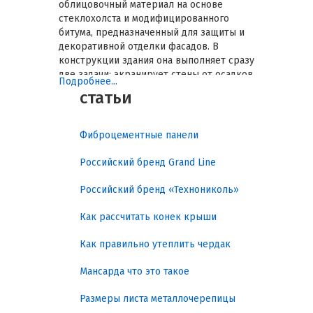
облицовочный материал на основе
стеклохолста и модифицированного
битума, предназначенный для защиты и
декоративной отделки фасадов. В
конструкции здания она выполняет сразу
две задачи: экранирует стены от осадков
Подробнее...
и температурных перепадов, а также
статьи
формирует устойчивый внешний слой
без увеличения нагрузки на основание. В
обзоре разобраны практические задачи
Фиброцементные панели
материала, его разновидности, ключевые
характеристики, нормативная база и
Российский бренд Grand Line
рекомендации по выбору гибкой
битумной фасадной плитки Hauberk под
Российский бренд «Технониколь»
кирпич под разные условия
эксплуатации.
Как рассчитать конек крыши
Практические задачи,
Как правильно утеплить чердак
которые решает гибкая
Мансарда что это такое
битумная фасадная плитка
Размеры листа металлочерепицы
Hauberk под кирпич