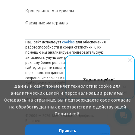
Кровельные материалы
Фасадные материалы
Наш сайт использует
cookies
для обеспечения
работоспособности и сбора статистики. С их
помощью мы анализируем пользовательскую
активность, улучшаем работу сайта и делаем
рекламу более релевантной. Оставаясь на
сайте, вы даете согласие на обработку ваших
персональных данных. Вы можете отключить
сохранение cookies в настройках браузера в
Здравствуйте!
любой момент. На сайте также применяются
Данный сайт применяет технологию cookie для
Мы готовы ответить на Ваши
рекомендательные технологии
. Подробнее об
вопросы или перезвонить Вам!
аналитических целей и персонализации рекламы.
обработке персональных данных — в
соответствующей
Политике
.
Оставаясь на странице, вы подтверждаете свое согласие
на обработку данных в соответствии с действующей
Политикой.
© 2006 — 2026. Металлинвест Профиль.
Воронеж
Принять