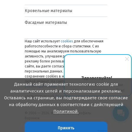
Кровельные материалы
Фасадные материалы
Наш сайт использует
cookies
для обеспечения
работоспособности и сбора статистики. С их
помощью мы анализируем пользовательскую
активность, улучшаем работу сайта и делаем
рекламу более релевантной. Оставаясь на
сайте, вы даете согласие на обработку ваших
персональных данных. Вы можете отключить
сохранение cookies в настройках браузера в
Здравствуйте!
любой момент. На сайте также применяются
Данный сайт применяет технологию cookie для
Мы готовы ответить на Ваши
рекомендательные технологии
. Подробнее об
вопросы или перезвонить Вам!
аналитических целей и персонализации рекламы.
обработке персональных данных — в
соответствующей
Политике
.
Оставаясь на странице, вы подтверждаете свое согласие
на обработку данных в соответствии с действующей
Политикой.
© 2006 — 2026. Металлинвест Профиль.
Воронеж
Принять