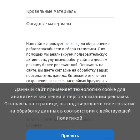
Кровельные материалы
Фасадные материалы
Наш сайт использует
cookies
для обеспечения
работоспособности и сбора статистики. С их
помощью мы анализируем пользовательскую
активность, улучшаем работу сайта и делаем
рекламу более релевантной. Оставаясь на
сайте, вы даете согласие на обработку ваших
персональных данных. Вы можете отключить
сохранение cookies в настройках браузера в
любой момент. На сайте также применяются
Данный сайт применяет технологию cookie для
рекомендательные технологии
. Подробнее об
аналитических целей и персонализации рекламы.
обработке персональных данных — в
соответствующей
Политике
.
Оставаясь на странице, вы подтверждаете свое согласие
на обработку данных в соответствии с действующей
Политикой.
© 2006 — 2026. Металлинвест Профиль.
Воронеж
Принять