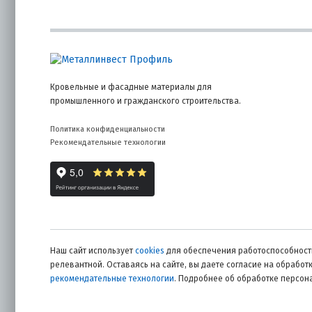
покрыт
точку 
Устойч
перепа
разру
Скорос
саморе
Кровельные и фасадные материалы для
на упл
промышленного и гражданского строительства.
Виды и 
Политика конфиденциальности
Рекомендательные технологии
Цветные сам
и форме гол
По мат
Наш сайт использует
cookies
для обеспечения работоспособности
релевантной. Оставаясь на сайте, вы даете согласие на обрабо
рекомендательные технологии
. Подробнее об обработке персо