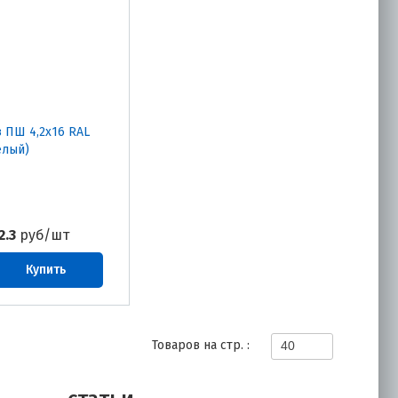
 ПШ 4,2х16 RAL
елый)
2.3
руб/шт
Купить
Товаров на стр. :
40