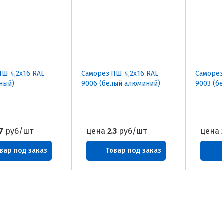
ПШ 4,2х16 RAL
Саморез ПШ 4,2х16 RAL
Саморез
ный)
9006 (белый алюминий)
9003 (б
7
руб/шт
цена
2.3
руб/шт
цена
вар под заказ
Товар под заказ