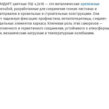
АНДАРТ цветные ПШ 4,2х16 — это металлические
крепежные
резьбой, разработанные для соединения тонких листовых и
атериалов в кровельных и строительных конструкциях. Они
т надежную фиксацию профнастила, металлочерепицы, сэндвич-
тдельных элементов каркаса. Ключевая роль этих саморезов —
лговечного и герметичного соединения, устойчивого к атмосферн
м, механическим нагрузкам и температурным колебаниям.
одбор позволяет избежать протечек, преждевременной коррозии
покрытия, минимизируя расходы на ремонт и поддержание
. Гид охватывает классификацию, ключевые характеристики,
 требования, практические сценарии выбора и монтаж.
я кровельных и панельных материалов
АНДАРТ цветные ПШ решают четыре основные задачи в
ве:
сть соединения: диаметр 4,2 мм и резьба рассчитаны на удержани
 металла толщиной 0,4–0,7 мм, обеспечивая минимальный риск
при ветровых нагрузках.
ичность и защита от влаги: цветное полимерное или цинковое