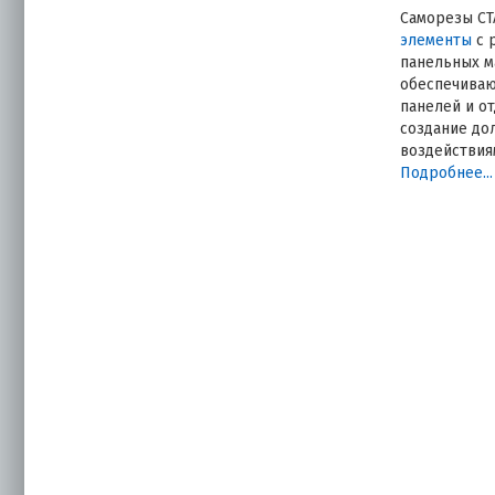
Саморезы СТ
элементы
с 
панельных м
обеспечиваю
панелей и о
создание до
воздействия
Грамотный п
Подробнее...
деформации 
конструкции
нормативные
Фиксаци
Саморезы СТ
строительст
Прочно
листов
срыва 
Гермет