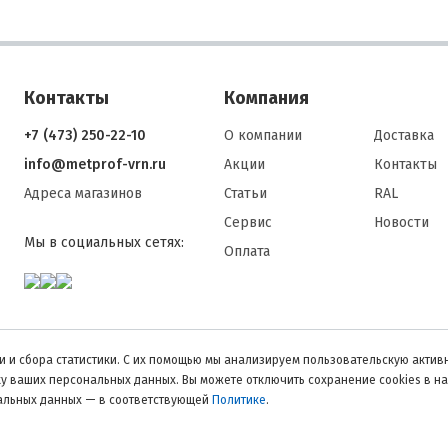
ие вместе с пресс-шайбой предотвращает проникновение воды 
крепления.
ивость к климатическим условиям: выдерживают температурные
ды от −50°C до +80°C и прямое воздействие ультрафиолета без
шения покрытия.
Контакты
Компания
ть и удобство монтажа: головка ПШ позволяет быстро заворачива
зы вручную или шуруповертом, равномерно распределяя давлен
+7 (473) 250-22-10
О компании
Доставка
отнитель и лист.
info@metprof-vrn.ru
Акции
Контакты
классификация
Адреса магазинов
Статьи
RAL
Сервис
Новости
орезы СТАНДАРТ ПШ делятся на категории по материалу, покрыти
Мы в социальных сетях:
Оплата
овки:
ериалу:
Оцинкованная сталь: базовая защита от коррозии, выдерживает
 и сбора статистики. С их помощью мы анализируем пользовательскую активн
умеренное воздействие влаги.
тку ваших персональных данных. Вы можете отключить сохранение cookies в н
Нержавеющая сталь: высокая устойчивость к агрессивной среде и
нальных данных — в соответствующей
Политике
.
морскому климату, цена выше.