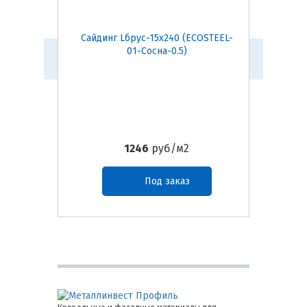
Сайдинг Lбрус-15х240 (ECOSTEEL-
Сайдинг
01-Сосна-0.5)
0
1246
руб/м2
Под заказ