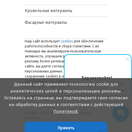
Кровельные материалы
Фасадные материалы
Наш сайт использует
cookies
для обеспечения
работоспособности и сбора статистики. С их
помощью мы анализируем пользовательскую
активность, улучшаем работу сайта и делаем
рекламу более релевантной. Оставаясь на
сайте, вы даете согласие на обработку ваших
персональных данных. Вы можете отключить
сохранение cookies в настройках браузера в
Здравствуйте!
любой момент. На сайте также применяются
Данный сайт применяет технологию cookie для
Мы готовы ответить на Ваши
рекомендательные технологии
. Подробнее об
вопросы или перезвонить Вам!
аналитических целей и персонализации рекламы.
обработке персональных данных — в
соответствующей
Политике
.
Оставаясь на странице, вы подтверждаете свое согласие
на обработку данных в соответствии с действующей
Политикой.
© 2006 — 2026. Металлинвест Профиль.
Воронеж
Принять