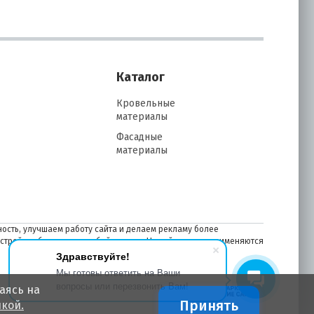
Каталог
Кровельные
материалы
Фасадные
материалы
ость, улучшаем работу сайта и делаем рекламу более
астройках браузера в любой момент. На сайте также применяются
Здравствуйте!
Мы готовы ответить на Ваши
вопросы или перезвонить Вам!
аясь на
Принять
кой.