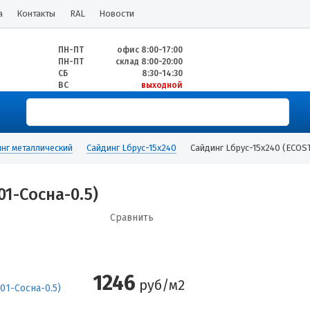
а
Контакты
RAL
Новости
ПН-ПТ
офис 8:00-17:00
ПН-ПТ
склад 8:00-20:00
СБ
8:30-14:30
ВС
выходной
нг металлический
Сайдинг Lбрус-15х240
Сайдинг Lбрус-15х240 (ECOS
01-Сосна-0.5)
Сравнить
1246
руб/м2