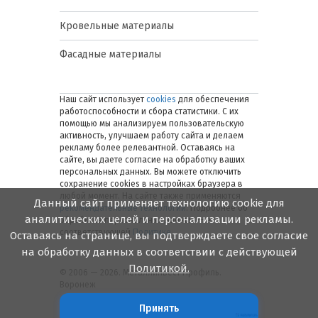
Кровельные материалы
Фасадные материалы
Наш сайт использует
cookies
для обеспечения
работоспособности и сбора статистики. С их
помощью мы анализируем пользовательскую
активность, улучшаем работу сайта и делаем
рекламу более релевантной. Оставаясь на
сайте, вы даете согласие на обработку ваших
персональных данных. Вы можете отключить
сохранение cookies в настройках браузера в
любой момент. На сайте также применяются
Данный сайт применяет технологию cookie для
рекомендательные технологии
. Подробнее об
аналитических целей и персонализации рекламы.
обработке персональных данных — в
соответствующей
Политике
.
Оставаясь на странице, вы подтверждаете свое согласие
на обработку данных в соответствии с действующей
Политикой.
© 2006 — 2026. Металлинвест Профиль.
Воронеж
Принять