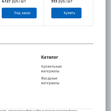
4727
руб/шт
513
руб/шт
513
р
Под заказ
Купить
Каталог
Кровельные
материалы
Фасадные
материалы
ость, улучшаем работу сайта и делаем рекламу более