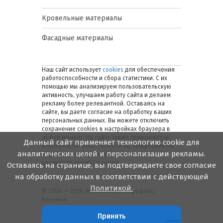
Кровельные материалы
Фасадные материалы
Наш сайт использует
cookies
для обеспечения
работоспособности и сбора статистики. С их
помощью мы анализируем пользовательскую
активность, улучшаем работу сайта и делаем
рекламу более релевантной. Оставаясь на
сайте, вы даете согласие на обработку ваших
персональных данных. Вы можете отключить
сохранение cookies в настройках браузера в
любой момент. На сайте также применяются
Данный сайт применяет технологию cookie для
рекомендательные технологии
. Подробнее об
аналитических целей и персонализации рекламы.
обработке персональных данных — в
соответствующей
Политике
.
Оставаясь на странице, вы подтверждаете свое согласие
на обработку данных в соответствии с действующей
Политикой.
© 2006 — 2026. Металлинвест Профиль.
Воронеж
Принять