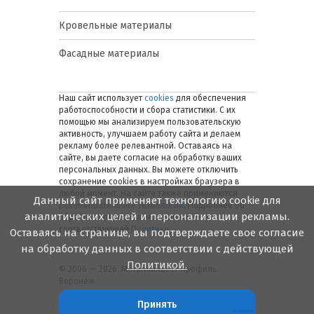
Кровельные материалы
Фасадные материалы
Наш сайт использует
cookies
для обеспечения
работоспособности и сбора статистики. С их
помощью мы анализируем пользовательскую
активность, улучшаем работу сайта и делаем
рекламу более релевантной. Оставаясь на
сайте, вы даете согласие на обработку ваших
персональных данных. Вы можете отключить
сохранение cookies в настройках браузера в
любой момент. На сайте также применяются
Данный сайт применяет технологию cookie для
рекомендательные технологии
. Подробнее об
аналитических целей и персонализации рекламы.
обработке персональных данных — в
соответствующей
Политике
.
Оставаясь на странице, вы подтверждаете свое согласие
на обработку данных в соответствии с действующей
Политикой.
© 2006 — 2026. Металлинвест Профиль.
Воронеж
Принять