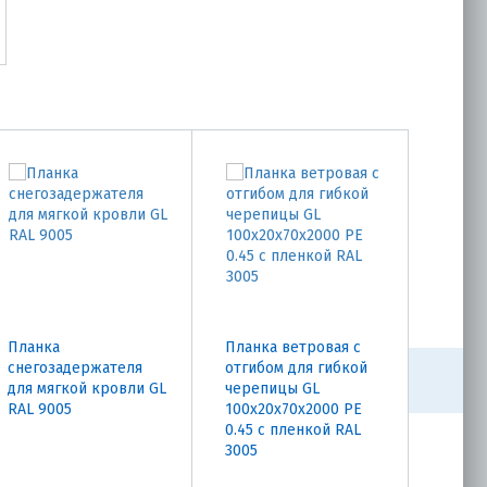
Планка
Планка ветровая с
Ендов
снегозадержателя
отгибом для гибкой
SHING
для мягкой кровли GL
черепицы GL
камень
RAL 9005
100х20х70х2000 PE
0.45 с пленкой RAL
3005