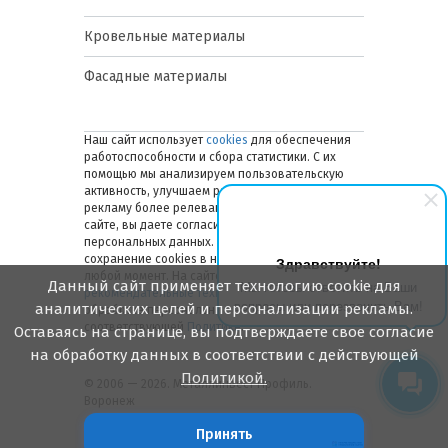
Кровельные материалы
Фасадные материалы
Наш сайт использует
cookies
для обеспечения
работоспособности и сбора статистики. С их
помощью мы анализируем пользовательскую
активность, улучшаем работу сайта и делаем
рекламу более релевантной. Оставаясь на
сайте, вы даете согласие на обработку ваших
персональных данных. Вы можете отключить
сохранение cookies в настройках браузера в
Здравствуйте!
любой момент. На сайте также применяются
Данный сайт применяет технологию cookie для
Мы готовы ответить на Ваши
рекомендательные технологии
. Подробнее об
вопросы или перезвонить Вам!
аналитических целей и персонализации рекламы.
обработке персональных данных — в
соответствующей
Политике
.
Оставаясь на странице, вы подтверждаете свое согласие
на обработку данных в соответствии с действующей
Политикой.
© 2006 — 2026. Металлинвест Профиль.
Воронеж
Принять