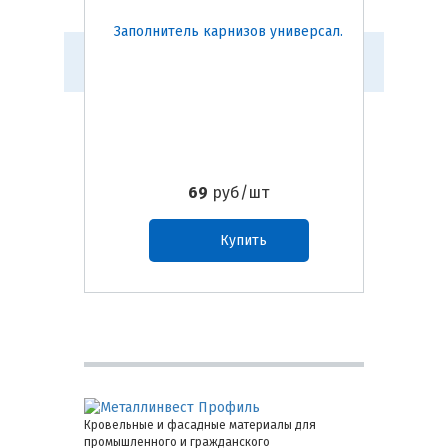
Заполнитель карнизов универсал.
Щип
69
руб/шт
Купить
Кровельные и фасадные материалы для
промышленного и гражданского