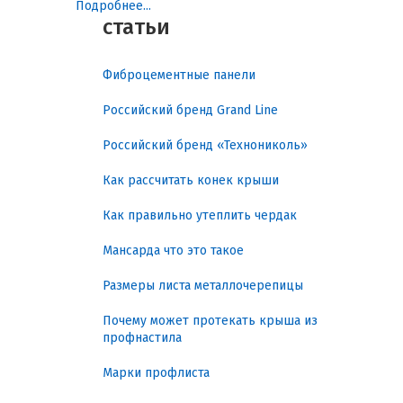
Подробнее...
защищают края и придают крыше
статьи
завершённый внешний вид. Корректный
подбор и применение этих элементов
обеспечивает долговечность покрытия,
Фиброцементные панели
снижает риск протечек и сокращает
расходы на обслуживание. В этом обзоре
Российский бренд Grand Line
рассматриваются назначение,
классификация, технические
Российский бренд «Технониколь»
характеристики, нормативные
требования и практические
Как рассчитать конек крыши
рекомендации по выбору элементов
Ондулин SMART, с акцентом на их
Как правильно утеплить чердак
особенности и прикладную пользу.
Мансарда что это такое
Герметизация, защита и
Размеры листа металлочерепицы
эстетика: практическая
польза
Почему может протекать крыша из
профнастила
Стандартные элементы Ондулин SMART
Марки профлиста
решают ряд задач, конкретно
измеряемых с точки зрения