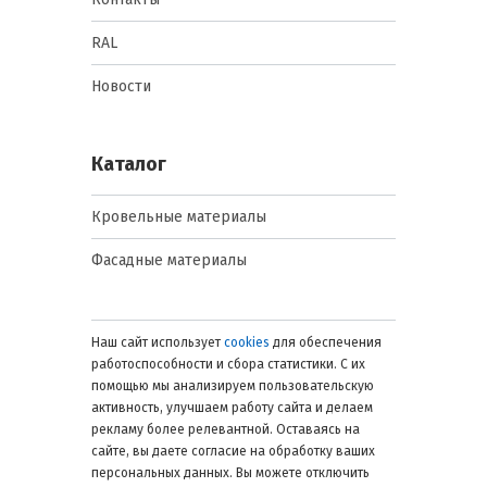
модулей для длинных коньков.
Нюансы применения: важно
RAL
соблюдать перекрытие модулей не
менее 10 см, чтобы исключить
проникновение воды.
Новости
Ограничения: неподходящие по
размеру коньки могут создавать
щели или мешать монтажу
Каталог
вентиляционных элементов.
Кровельные материалы
Ендовы и внутренние углы
Фасадные материалы
Назначение: перекрестки скатов и
внутренние углы крыши.
Преимущества: предотвращают
протечки в местах сложного стыка
Наш сайт использует
cookies
для обеспечения
листов; защищают конструкцию от
работоспособности и сбора статистики. С их
влаги.
помощью мы анализируем пользовательскую
Особенности: имеют V-образный
активность, улучшаем работу сайта и делаем
профиль, точно повторяющий
рекламу более релевантной. Оставаясь на
форму волн Ондулин SMART, что
сайте, вы даете согласие на обработку ваших
обеспечивает плотное прилегание.
персональных данных. Вы можете отключить
Нюансы применения: монтаж