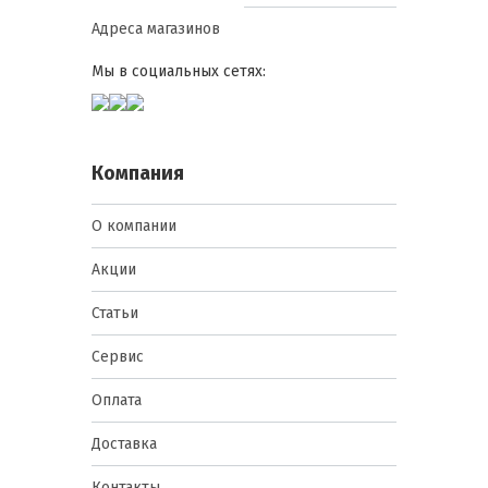
доборных элементов сокращает
время установки, снижает
Адреса магазинов
вероятность ошибок и повышает
точность сборки.
Мы в социальных сетях:
Классификация и
углубленный анализ типов
Компания
Коньковые элементы
О компании
Назначение: верхний ребро крыши,
Акции
где сходятся скаты.
Преимущества: защищают стык
Статьи
скатов от осадков и способствуют
вентиляции подкровельного
Сервис
пространства, предотвращая
образование конденсата.
Оплата
Особенности: длина и профиль
рассчитаны на стандартные листы
Доставка
Ондулин SMART; возможно
использование нескольких
Контакты