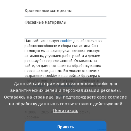
Кровельные материалы
Фасадные материалы
Наш сайт использует
cookies
для обеспечения
работоспособности и сбора статистики. С их
помощью мы анализируем пользовательскую
активность, улучшаем работу сайта и делаем
рекламу более релевантной. Оставаясь на
сайте, вы даете согласие на обработку ваших
персональных данных. Вы можете отключить
сохранение cookies в настройках браузера в
любой момент. На сайте также применяются
Данный сайт применяет технологию cookie для
рекомендательные технологии
. Подробнее об
аналитических целей и персонализации рекламы.
обработке персональных данных — в
соответствующей
Политике
.
Оставаясь на странице, вы подтверждаете свое согласие
на обработку данных в соответствии с действующей
Политикой.
© 2006 — 2026. Металлинвест Профиль.
Воронеж
Принять