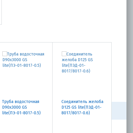
Труба водосточная
Соединитель желоба
Колен
D90х3000 GS
D125 GS lite(ПЭД-01-
граду
lite(ПЭ-01-8017-0.5)
8017/8017-0.6)
lite(П
8017/