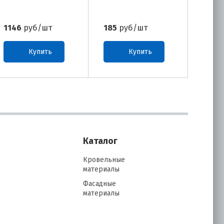
1146
руб/шт
185
руб/шт
346
р
Купить
Купить
Каталог
Кровельные
материалы
Фасадные
материалы