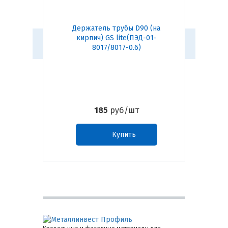
Держатель трубы D90 (на
Угол ж
кирпич) GS lite(ПЭД-01-
гра
8017/8017-0.6)
185
руб/шт
Купить