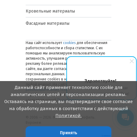
Кровельные материалы
Фасадные материалы
Наш сайт использует
cookies
для обеспечения
работоспособности и сбора статистики. С их
помощью мы анализируем пользовательскую
активность, улучшаем работу сайта и делаем
рекламу более релевантной. Оставаясь на
сайте, вы даете согласие на обработку ваших
персональных данных. Вы можете отключить
сохранение cookies в настройках браузера в
Здравствуйте!
любой момент. На сайте также применяются
Данный сайт применяет технологию cookie для
Мы готовы ответить на Ваши
рекомендательные технологии
. Подробнее об
вопросы или перезвонить Вам!
аналитических целей и персонализации рекламы.
обработке персональных данных — в
соответствующей
Политике
.
Оставаясь на странице, вы подтверждаете свое согласие
на обработку данных в соответствии с действующей
Политикой.
© 2006 — 2026. Металлинвест Профиль.
Воронеж
Принять