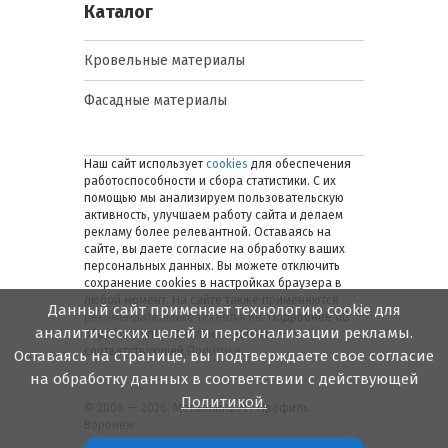
Каталог
Кровельные материалы
Фасадные материалы
Наш сайт использует
cookies
для обеспечения
работоспособности и сбора статистики. С их
помощью мы анализируем пользовательскую
активность, улучшаем работу сайта и делаем
рекламу более релевантной. Оставаясь на
сайте, вы даете согласие на обработку ваших
персональных данных. Вы можете отключить
сохранение cookies в настройках браузера в
любой момент. На сайте также применяются
Данный сайт применяет технологию cookie для
рекомендательные технологии
. Подробнее об
аналитических целей и персонализации рекламы.
обработке персональных данных — в
соответствующей
Политике
.
Оставаясь на странице, вы подтверждаете свое согласие
на обработку данных в соответствии с действующей
Политикой.
© 2006 — 2026. Металлинвест Профиль.
Воронеж