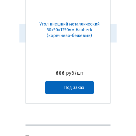
Угол внешний металлический
Угол в
50х50х1250мм Hauberk
50х50х1
(коричнево-бежевый)
606
руб/шт
Под заказ