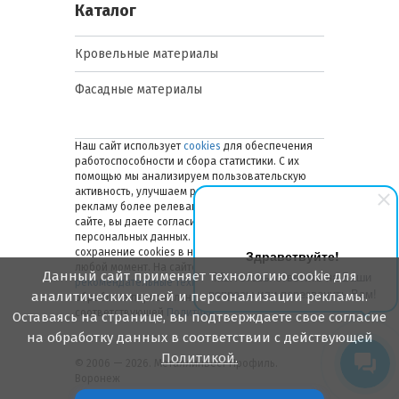
Каталог
Кровельные материалы
Фасадные материалы
Наш сайт использует
cookies
для обеспечения
работоспособности и сбора статистики. С их
помощью мы анализируем пользовательскую
активность, улучшаем работу сайта и делаем
рекламу более релевантной. Оставаясь на
сайте, вы даете согласие на обработку ваших
персональных данных. Вы можете отключить
сохранение cookies в настройках браузера в
Здравствуйте!
любой момент. На сайте также применяются
Данный сайт применяет технологию cookie для
Мы готовы ответить на Ваши
рекомендательные технологии
. Подробнее об
вопросы или перезвонить Вам!
аналитических целей и персонализации рекламы.
обработке персональных данных — в
соответствующей
Политике
.
Оставаясь на странице, вы подтверждаете свое согласие
на обработку данных в соответствии с действующей
Политикой.
© 2006 — 2026. Металлинвест Профиль.
Воронеж