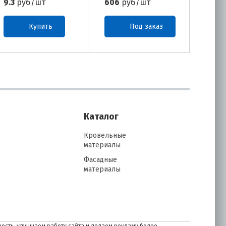
9.3
руб/шт
606
руб/шт
606
р
Купить
Под заказ
Каталог
Кровельные
материалы
Фасадные
материалы
ость, улучшаем работу сайта и делаем рекламу более