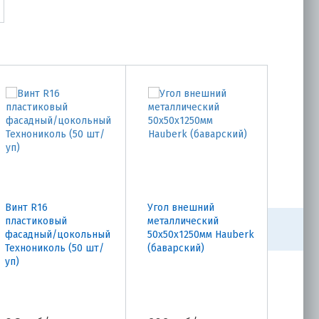
Винт R16
Угол внешний
Угол 
пластиковый
металлический
метал
фасадный/цокольный
50х50х1250мм Hauberk
50х50
Технониколь (50 шт/
(баварский)
(бава
уп)