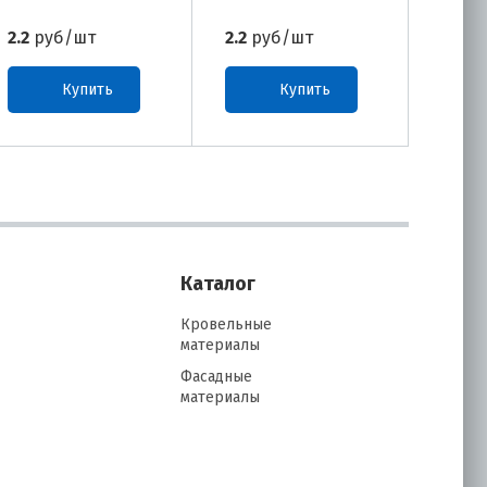
2.2
руб/шт
2.2
руб/шт
2.2
ру
Купить
Купить
Каталог
Кровельные
материалы
Фасадные
материалы