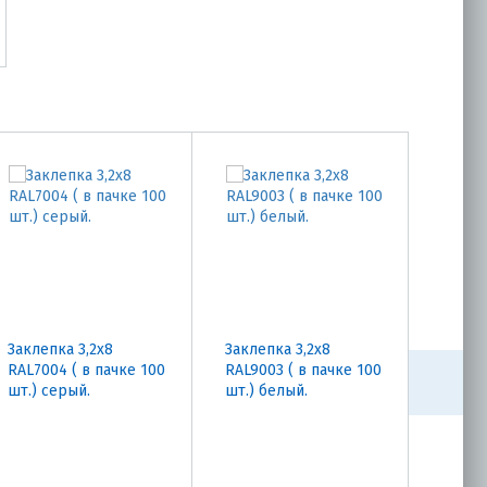
Заклепка 3,2х8
Заклепка 3,2х8
Закле
RAL7004 ( в пачке 100
RAL9003 ( в пачке 100
RAL50
шт.) серый.
шт.) белый.
шт.) 
насыщ