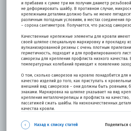
и прибавив к сумме три мм получим диаметр резьбовой 
не деформировать шайбу. В противном случае, микроск
крепежными деталями должно быть не менее пятидесяти
различным погодным условиям, в местах соединения п
– сорока сантиметров. Получается, что расход саморез
Качественные крепежные элементы для кровли имеют
своей шляпке специальную маркировку и прокладку и
вулканизированной резины с очень плотным прилегани
герметичность, подходит и для профилированного лис
саморезы для крепления профлиста низкого качества. 
температурных колебаний приводит к появлению зазоров
О том, сколько саморезов на кровлю понадобится для 
качество изделий до того, как приступать к кровельны
внешний вид саморезов – они должны быть ровными, б
знаками. Маркировка на шляпке указывает на вид кре
крепления металлочерепицы и профлиста на качество,
пассатижей сжать шайбы. На низкокачественных деталя
качества кровли.
Назад к списку статей
Поделиться 