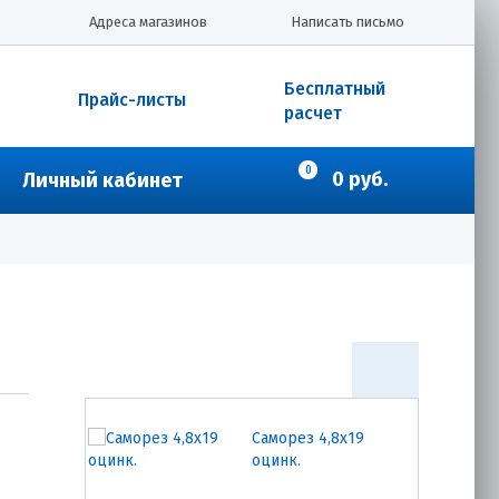
Саморез 4,8х35 оцинк.
Адреса магазинов
Написать письмо
Бесплатный
Прайс-листы
расчет
4.80
₽
Купить
0
0 руб.
Личный кабинет
Саморез 4,8х28
(4,8х29) оцинк.
4.50
₽
Купить
Саморез 4,8х19
оцинк.