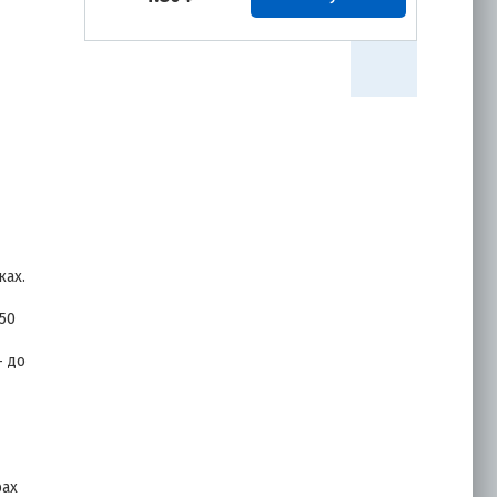
Саморез 4,8х28
(4,8х29) оцинк.
4.50
₽
Купить
ках.
Саморез 4,8х19
оцинк.
50
– до
4.50
₽
Купить
рах