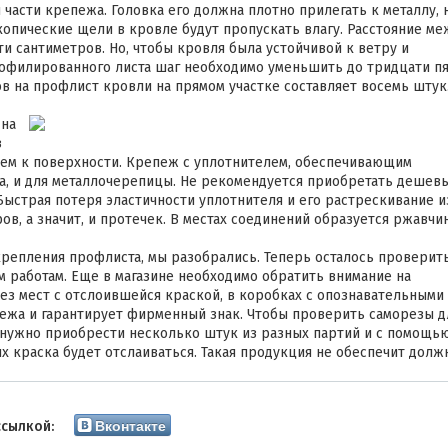
части крепежа. Головка его должна плотно прилегать к металлу, 
опические щели в кровле будут пропускать влагу. Расстояние ме
 сантиметров. Но, чтобы кровля была устойчивой к ветру и
рофилированного листа шаг необходимо уменьшить до тридцати п
ов на профлист кровли на прямом участке составляет восемь штук
 на
з
ем к поверхности. Крепеж с уплотнителем, обеспечивающим
та, и для металлочерепицы. Не рекомендуется приобретать дешев
Быстрая потеря эластичности уплотнителя и его растрескивание и
, а значит, и протечек. В местах соединений образуется ржавчин
крепления профлиста, мы разобрались. Теперь осталось проверит
м работам. Еще в магазине необходимо обратить внимание на
ез мест с отслоившейся краской, в коробках с опознавательными
пежа и гарантирует фирменный знак. Чтобы проверить саморезы д
 нужно приобрести несколько штук из разных партий и с помощь
х краска будет отслаиваться. Такая продукция не обеспечит долж
Вконтакте
ссылкой: