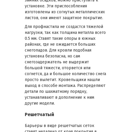
зимних осадков, можно приступить к
установке. Эти приспособления
изготовлены из согнутых металлических
листов, они имеют защитное покрытие.
Для профнастила не создастся тяжелой
нагрузки, так как толщина металла всего
0.5 мм. Ставят такие опоры в южных
районах, где не ожидается больших
снегопадов. Для кровли подобная
установка безопасна, но сам
снегозадержатель не выдержит
большой тяжести, оторвется или
согнется, да и большое количество снега
просто вылетит. Кровельщики нашли
выход в способе монтажа. Распределяют
детали по шахматному порядку,
устанавливают в дополнение к ним
другие модели.
Решетчатый
Барьеры в виде решетчатых сеток
ставят недалеко от края покрытия в